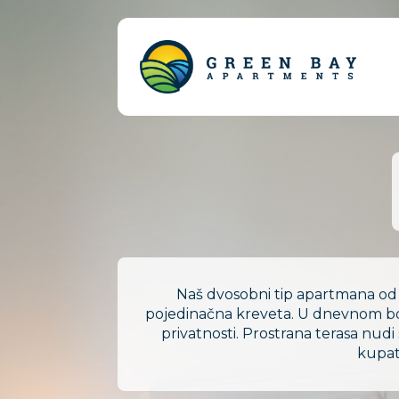
Naš dvosobni tip apartmana od
pojedinačna kreveta. U dnevnom borav
privatnosti. Prostrana terasa nu
kupat