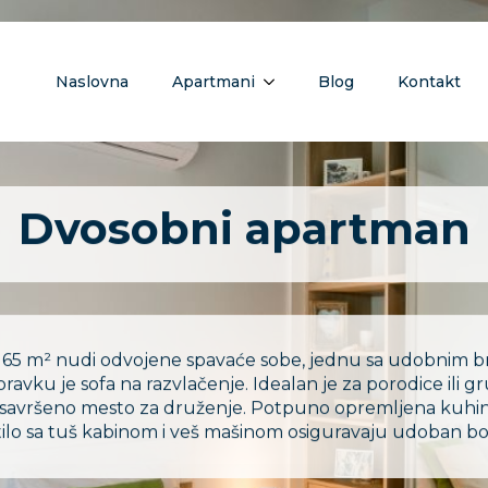
Naslovna
Apartmani
Blog
Kontakt
Dvosobni apartman
 65 m² nudi odvojene spavaće sobe, jednu sa udobnim b
ku je sofa na razvlačenje. Idealan je za porodice ili grupe
di savršeno mesto za druženje. Potpuno opremljena kuhinj
ilo sa tuš kabinom i veš mašinom osiguravaju udoban bo