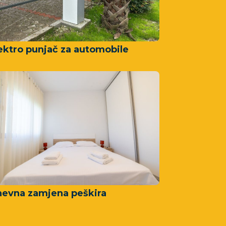
ektro punjač za automobile
evna zamjena peškira