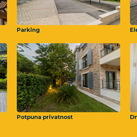
Parking
El
Potpuna privatnost
Dn