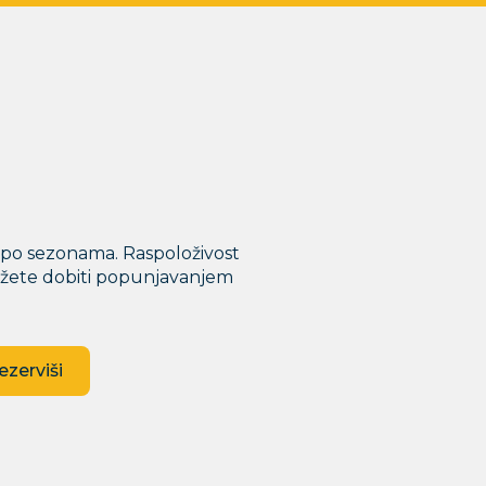
 po sezonama. Raspoloživost
ožete dobiti popunjavanjem
ezerviši