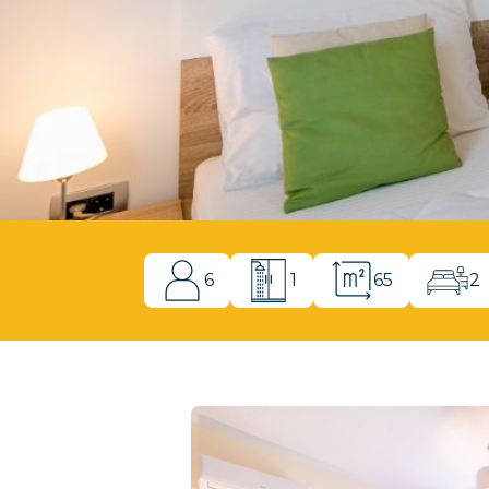
6
1
65
2