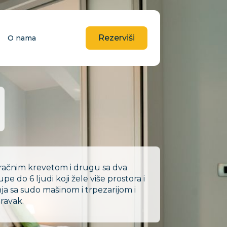
Rezerviši
O nama
račnim krevetom i drugu sa dva
 do 6 ljudi koji žele više prostora i
a sa sudo mašinom i trpezarijom i
ravak.