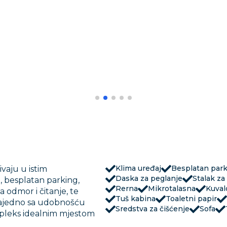
Klima uređaj
Besplatan par
ivaju u istim
Daska za peglanje
Stalak za
 besplatan parking,
Rerna
Mikrotalasna
Kuval
a odmor i čitanje, te
Tuš kabina
Toaletni papir
 zajedno sa udobnošću
Sredstva za čišćenje
Sofa
pleks idealnim mjestom