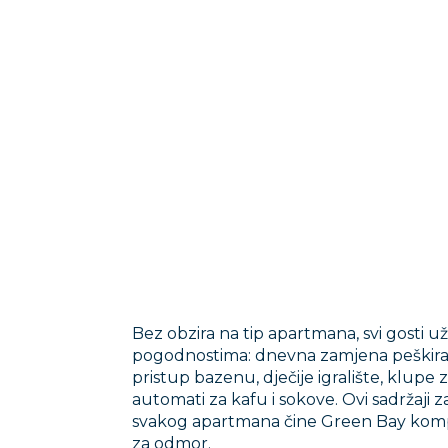
Bez obzira na tip apartmana, svi gosti už
pogodnostima: dnevna zamjena peškira,
pristup bazenu, dječije igralište, klupe z
automati za kafu i sokove. Ovi sadržaji
svakog apartmana čine Green Bay kom
za odmor.