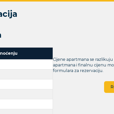
acija
n
 noćenju
Cijene apartmana se razlikuju
apartmana i finalnu cijenu m
formulara za rezervaciju.
R