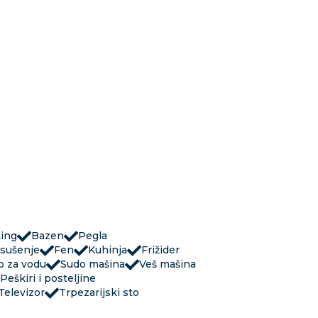
king
Bazen
Pegla
 sušenje
Fen
Kuhinja
Frižider
o za vodu
Sudo mašina
Veš mašina
Peškiri i posteljine
Televizor
Trpezarijski sto