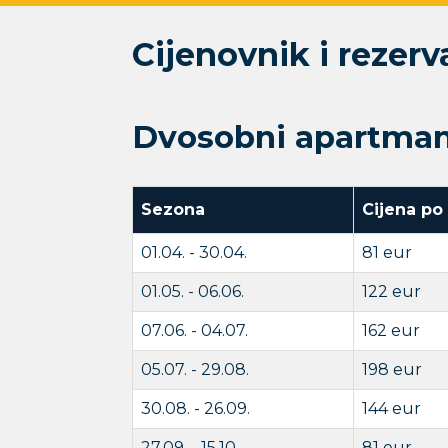
Cijenovnik i rezerv
Dvosobni apartma
Sezona
Cijena po
01.04. - 30.04.
81 eur
01.05. - 06.06.
122 eur
07.06. - 04.07.
162 eur
05.07. - 29.08.
198 eur
30.08. - 26.09.
144 eur
27.09. - 15.10.
81 eur