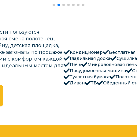
ости пользуются
ая смена полотенец,
йну, детская площадка,
кже автоматы по продаже
Кондиционер
Бесплатная
Гладильная доска
Сушилка
ании с комфортом каждой
Печь
Микроволновая печь
й идеальным местом для
Посудомоечная машина
С
Туалетная бумага
Полотен
Диван
ТВ
Обеденный ст