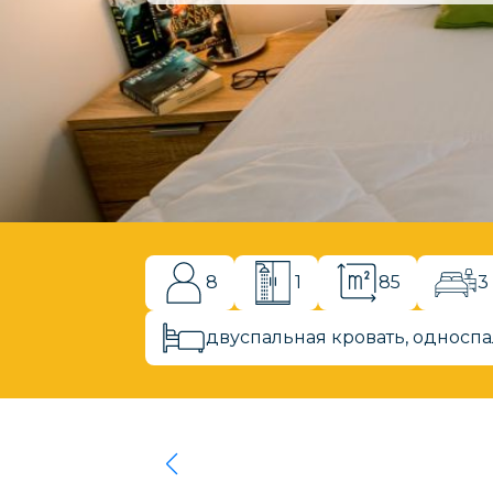
8
1
85
3
двуспальная кровать, односпа