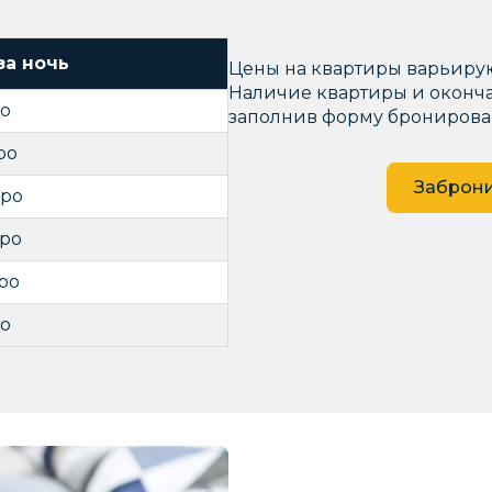
за ночь
Цены на квартиры варьируют
Наличие квартиры и оконча
ро
заполнив форму бронирова
ро
Заброни
вро
вро
ро
ро